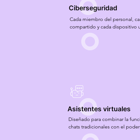
Ciberseguridad
Cada miembro del personal, cad
compartido y cada dispositivo u
riesgo potencial para su empre
soluciones adaptables y de vang
amenazas digitales. Desde evalu
hasta implementaciones 

 de seguridad corporativa, nues
listos para ser la primera línea 
empresa.
Asistentes virtuales
Diseñado para combinar la funci
chats tradicionales con el poder 
artificial, tanto tradicional como