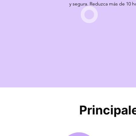
y segura. Reduzca más de 10 ho
comprobante y obtenga trazabi
todo el proceso, cumpliendo co
estándares de seguridad y pro
Principal