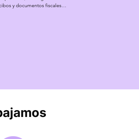
ecibos y documentos fiscales 
era automática, centralizada 
 tareas operativas y 
.
abajamos