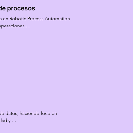
de procesos
s en Robotic Process Automation 
operaciones.

 de procesos automatizables hasta 
ntenimiento de bots, ofrecemos 
 la productividad y liberan 
ratégicas.
e datos, haciendo foco en 
ad y 

onjunto de datos. Los 