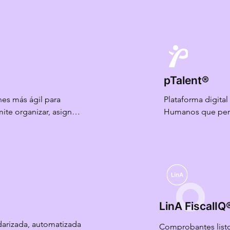
pTalent®
es más ágil para 
Plataforma digital
te organizar, asignar 
Humanos que perm
 y preventivas desde 
automatizar y centr
po real y desde 
del área. Desde la
y ausentismo hasta
desempeño, todo 
impulsando la aut
experiencia del c
LinA FiscalIQ
rizada, automatizada 
Comprobantes listos