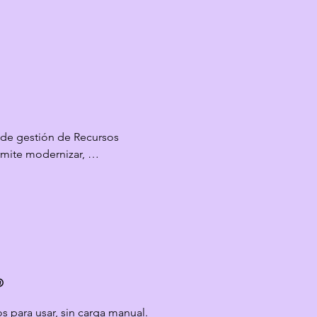
 de gestión de Recursos 
ite modernizar, 
alizar los procesos clave 
 administración de legajos 
 las evaluaciones de 
en un solo entorno, 
onomía y mejorando la 
olaborador.
®
 para usar, sin carga manual. 