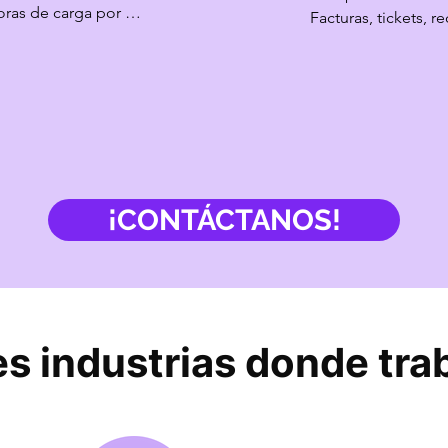
ras de carga por 
Facturas, tickets, r
lidad completa de 
se procesan de man
n los más altos 
y segura, eliminando
tección de datos.
reduciendo errores
¡CONTÁCTANOS!
es industrias donde tr