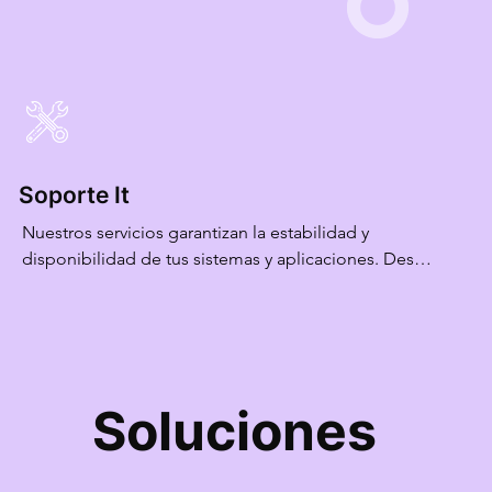
or completo a las 
mismos representan el ac
de tu empresa, 
organización. Nos encar
tomatizando de 
soluciones y/o plataform
oporte personalizado.
tengas a tu alcance info
confiable.
Soporte It
Nuestros servicios garantizan la estabilidad y 
disponibilidad de tus sistemas y aplicaciones. Desde 
mantenimiento proactivo hasta resolución de 
problemas diarios, te

ayudamos a garantizar que tus operaciones 
comerciales siempre se concreten sin interrupciones.
Soluciones