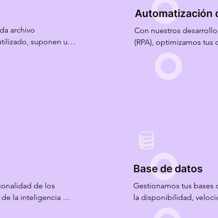
Automatización 
a archivo 
Con nuestros desarrollo
tilizado, suponen un 
(RPA), optimizamos tus 
sa. Ofrecemos 
Desde la identificación
uardia contra las 
la implementación y ma
aciones de riesgos, 
soluciones que aumentan
recursos para tareas est
tros equipos están 
de defensa de su 
Base de datos
onalidad de los 
Gestionamos tus bases d
de la inteligencia 
la disponibilidad, velocid
 generativa. Su 
seguridad de acceso al c