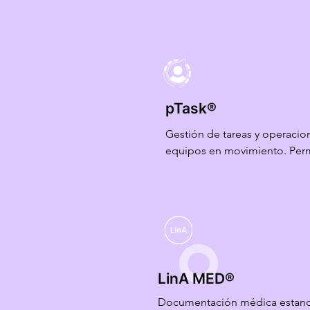
pTask®
Gestión de tareas y operacion
equipos en movimiento. Permi
y controlar tareas correctivas
una única plataforma, en tiem
cualquier ubicación.
LinA MED®
Documentación médica estanda