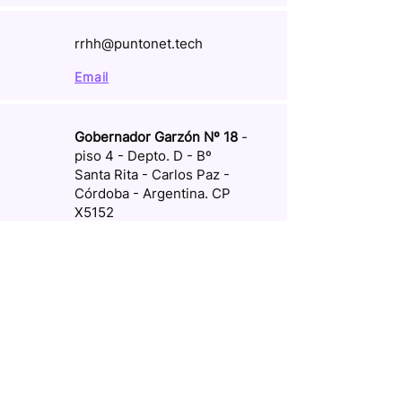
rrhh@puntonet.tech
Email
Gobernador Garzón Nº 18
-
piso 4 - Depto. D - Bº
Santa Rita - Carlos Paz -
Córdoba - Argentina. CP
X5152
VER EN MAPA
Redes Sociales