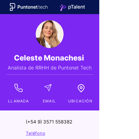
Celeste Monachesi
Analista de RRHH de Puntonet Tech
LLAMADA
EMAIL
UBICACIÓN
(+54
9) 3571 558382
Teléfono