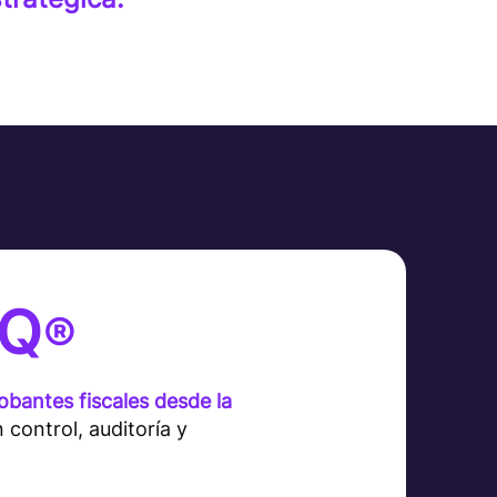
lQ
®
bantes fiscales desde la
n control, auditoría y