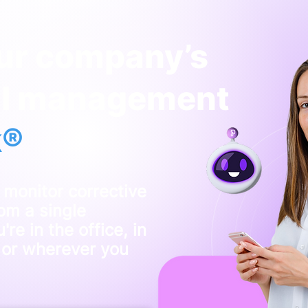
our company’s
al management
k®
 monitor corrective
om a single
re in the office, in
, or wherever you