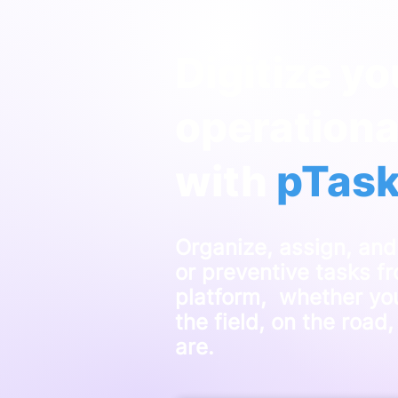
Digitize y
operation
with
pTas
Organize, assign, and
or preventive tasks fr
platform, whether you'
the field, on the road
are.