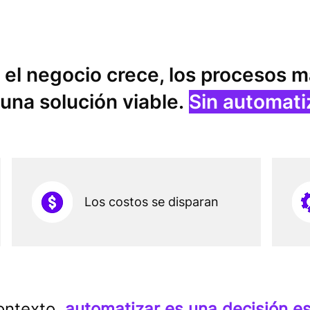
 el negocio crece,
los procesos m
 una solución viable.
Sin automati
Los costos se disparan
ontexto,
automatizar es una decisión es