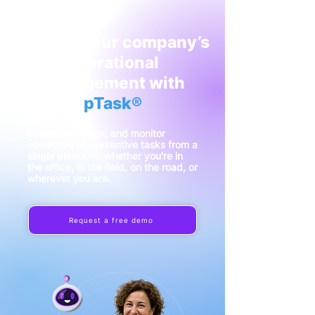
Digitize your company’s
operational
management with
pTask®
Organize, assign, and monitor
corrective or preventive tasks from a
single platform, whether you're in
the office, in the field, on the road, or
wherever you are.
Request a free demo