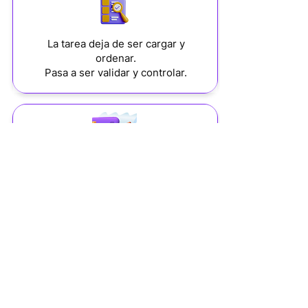
La tarea deja de ser cargar y
ordenar.
Pasa a ser validar y controlar.
Integración directa con
sistemas contables,
financieros y regulatorios.
pTask®
is an application designed to optimize the
management of operational tasks, whether
corrective, preventive, recurring, or non-recurring.
It allows you to create, assign, and track activities