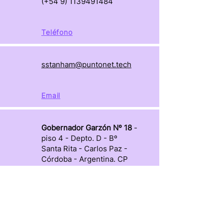
(+54
9) 1139491484
Teléfono
sstanham@puntonet.tech
Email
Gobernador Garzón Nº 18
-
piso 4 - Depto. D - Bº
Santa Rita - Carlos Paz -
Córdoba - Argentina. CP
X5152
VER EN MAPA