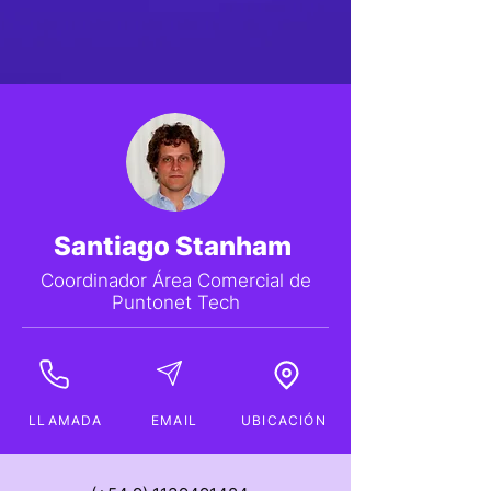
Santiago Stanham
Coordinador Área Comercial de
Puntonet Tech
LLAMADA
EMAIL
UBICACIÓN